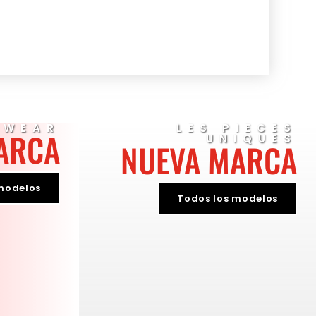
EWEAR
LES PIECES
ARCA
UNIQUES
NUEVA MARCA
modelos
Todos los modelos