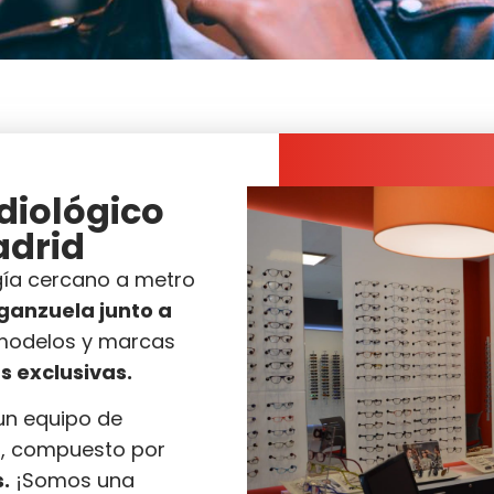
diológico
adrid
ogía cercano a metro
rganzuela junto a
modelos y marcas
s exclusivas.
un equipo de
ón, compuesto por
.
¡Somos una