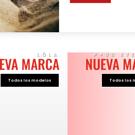
LÖLA
P+US EY
EVA MARCA
NUEVA M
Todos los modelos
Todos los 